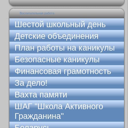
Воспитательная работа
Шестой школьный день
Детские объединения
План работы на каникулы
Безопасные каникулы
Финансовая грамотность
За дело!
Вахта памяти
ШАГ "Школа Активного
Гражданина"
Беларусь -