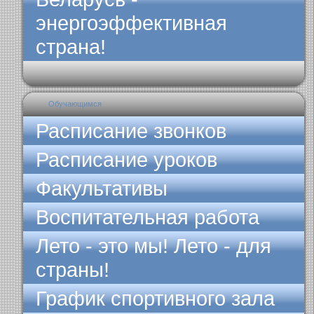
энергоэффективная
страна!
Обучающимся
Расписание звонков
Расписание уроков
Факультативы
Воспитательная работа
Лето - это мы! Лето - для
страны!
График спортивного зала