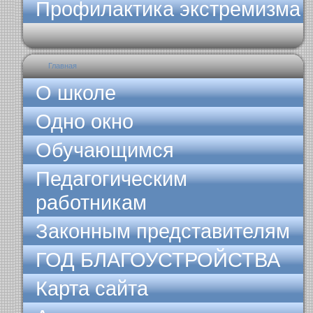
Профилактика экстремизма
Главная
О школе
Одно окно
Обучающимся
Педагогическим
работникам
Законным представителям
ГОД БЛАГОУСТРОЙСТВА
Карта сайта