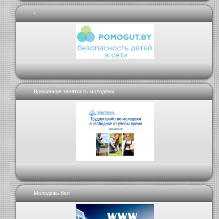
-
Временная занятость молодёжи
Молодежь.бел