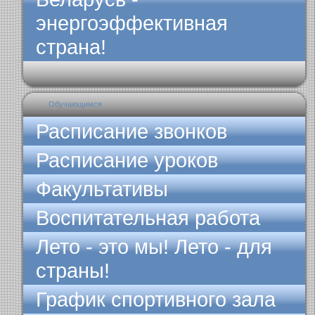
энергоэффективная
страна!
Обучающимся
Расписание звонков
Расписание уроков
Факультативы
Воспитательная работа
Лето - это мы! Лето - для
страны!
График спортивного зала