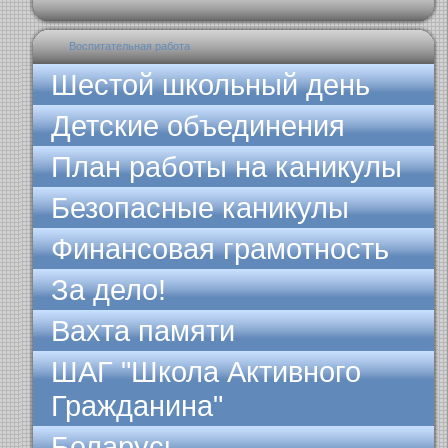
Воспитательная работа
Шестой школьный день
Детские объединения
План работы на каникулы
Безопасные каникулы
Финансовая грамотность
За дело!
Вахта памяти
ШАГ "Школа Активного
Гражданина"
Беларусь -