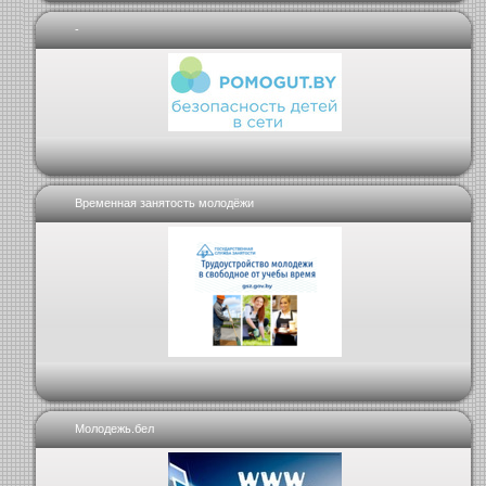
-
Временная занятость молодёжи
Молодежь.бел