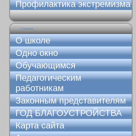
Профилактика экстремизма
Главная
О школе
Одно окно
Обучающимся
Педагогическим
работникам
Законным представителям
ГОД БЛАГОУСТРОЙСТВА
Карта сайта