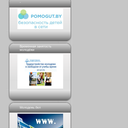
-
Временная занятость
молодёжи
Молодежь.бел