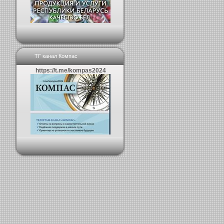
ТГ канал Компас
https://t.me/kompas2024