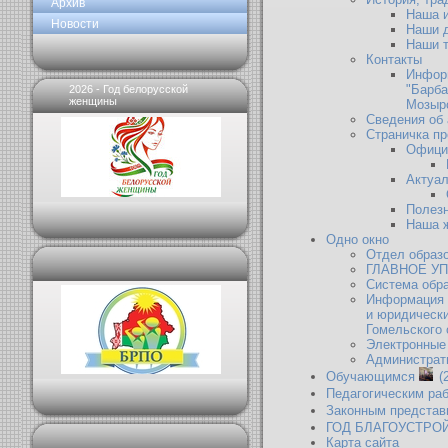
Архив
Наша 
Новости
Наши 
Наши 
Контакты
Инфор
"Барба
2026 - Год белорусской
женщины
Мозырс
Сведения об
Страничка п
Офици
Актуа
Полезн
Наша 
Одно окно
Отдел образ
ГЛАВНОЕ У
Система обр
Информация 
и юридически
Гомельского 
Электронные
Администрат
Обучающимся
(
Педагогическим ра
Законным представ
ГОД БЛАГОУСТРО
Карта сайта