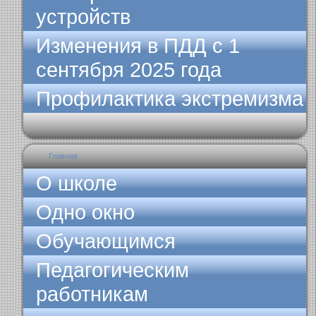
устройств
Изменения в ПДД с 1
сентября 2025 года
Профилактика экстремизма
Главная
О школе
Одно окно
Обучающимся
Педагогическим
работникам