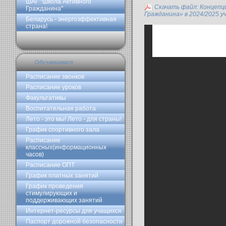
ШАГ "Школа Активного
Скачать файл: Концепц
Гражданина"
Гражданина» в 2024/2025 у
Беларусь - энергоэффективная
страна!
Обучающимся
Расписание звонков
Расписание уроков
Факультативы
Воспитательная работа
Лето - это мы! Лето - для страны!
График спортивного зала
Расписание
классных(информационных
часов)
Расписание ОПТ
График платных занятий
График проведения
стимулирующих и
поддерживающих занятий
Интернет-ресурсы для учащихся
Паспорт дорожной безопасности