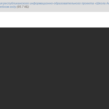
ия республиканского информационно-образовательного проекта «Школа А
чебном году
(95.7 КБ)