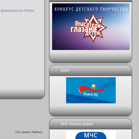
 деревьев на Аллее
КоАП
МЧС помощь рядом
The LineAct Platform