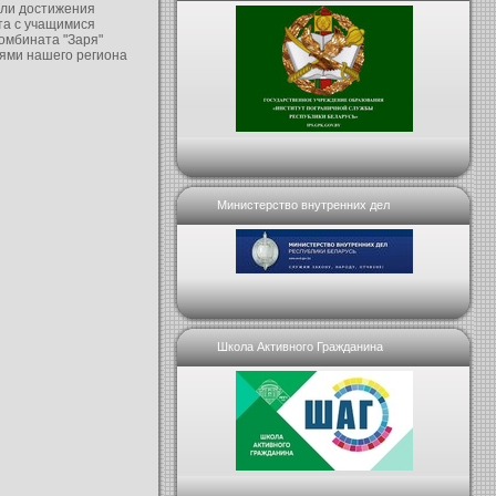
али достижения
та с учащимися
омбината "Заря"
тями нашего региона
Министерство внутренних дел
Школа Активного Гражданина