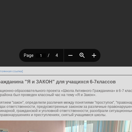
тоянная ссылка]
ажданина "Я и ЗАКОН" для учащихся 6-7классов
ационно-образовательного проекта «Школа Активного Гражданина» в 6-7 кла
района был проведен классный час на тему «Я и Закон».
ятием "закон", определили различия между понятиями "проступок", "правона
видах ответственности, предусмотренные законом за различные правонаруше
инарной, гражданской и уголовной ответственности; разобрали ситуационны
правонарушениях и преступлениях, снятый учащимися школы.