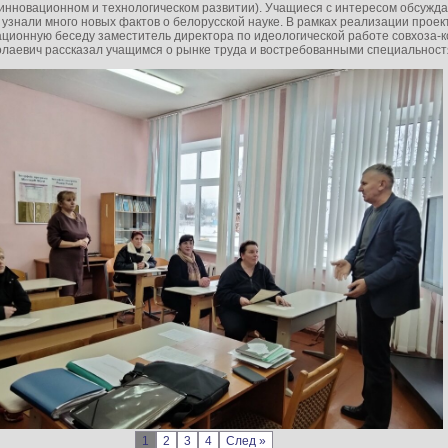
 инновационном и технологическом развитии). Учащиеся с интересом обсужд
 узнали много новых фактов о белорусской науке. В рамках реализации проек
ионную беседу заместитель директора по идеологической работе совхоза-к
олаевич рассказал учащимся о рынке труда и востребованными специальнос
1
2
3
4
След »