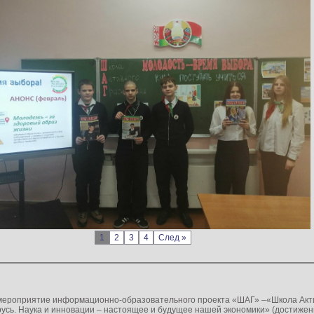
1
2
3
4
След »
 мероприятие информационно-образовательного проекта «ШАГ» –«Школа Акт
русь. Наука и инновации – настоящее и будущее нашей экономики» (достижен