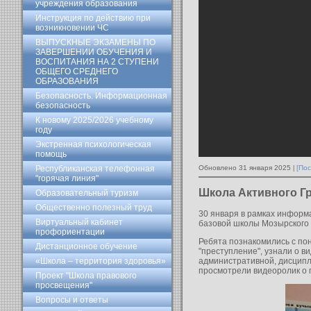
учреждения образования
Инструкция по действию при
возникновении ЧС
ВЫПУСКНЫЕ ЭКЗАМЕНЫ ПО
ЗАВЕРШЕНИИ ОБУЧЕНИЯ И
ВОСПИТАНИЯ НА 2 СТУПЕНИ
ОБЩЕГО СРЕДНЕГО
ОБРАЗОВАНИЯ
Безопасность. Информационная
безопасность
К новому 2025/2026 учебному
году
Экстренная психологическая
помощь
Обновлено 31 января 2025
[Пос
Республиканская телефонная
"горячая линия"
Школа Активного Гр
Образовательный туризм
Общественно полезный труд
30 января в рамках информ
Виртуальный кабинет
базовой школы Мозырского 
профориентации
Ребята познакомились с пон
Дистанционное обучение
"преступление", узнали о 
административной, дисципл
«Школа – территория здоровья»
просмотрели видеоролик о 
Проект "Школа правового
просвещения"
Вопросы и ответы