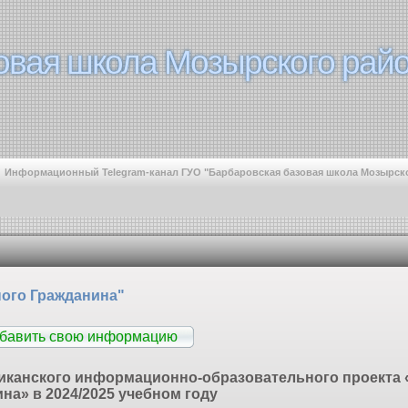
овая школа Мозырского райо
овая школа Мозырского райо
Информационный Telegram-канал ГУО "Барбаровская базовая школа Мозырск
ого Гражданина"
обавить свою информацию
иканского информационно-образовательного проекта
на» в 2024/2025 учебном году