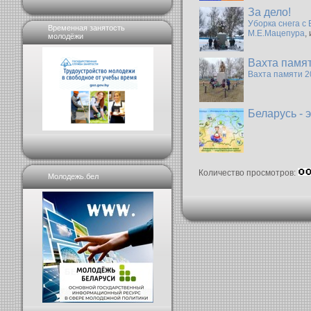
За дело!
Уборка снега с
Временная занятость
М.Е.Мацепура
,
молодёжи
Вахта памя
Вахта памяти 2
Беларусь - 
Количество просмотров:
Молодежь.бел