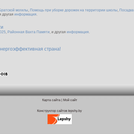
 Братской могилы
,
Помощь при уборке дорожек на территории школы
,
Посадка
 и другая
информация
.
ти
025
,
Районная Вахта Памяти
, и другая
информация
.
энергоэффективная страна!
Карта сайта
|
Мой сайт
Конструктор сайтов lepshy.by