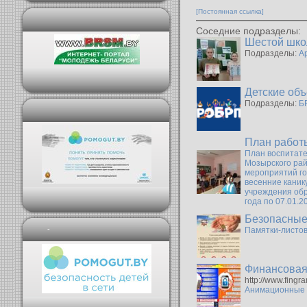
[Постоянная ссылка]
Соседние подразделы:
Шестой шко
Подразделы:
Ар
Детские об
Подразделы:
Б
План работ
План воспитате
Мозырского рай
мероприятий го
весенние канику
учреждения обр
года по 07.01.2
Безопасные
-
Памятки-листов
Финансовая
http://www.fingr
Анимационные 