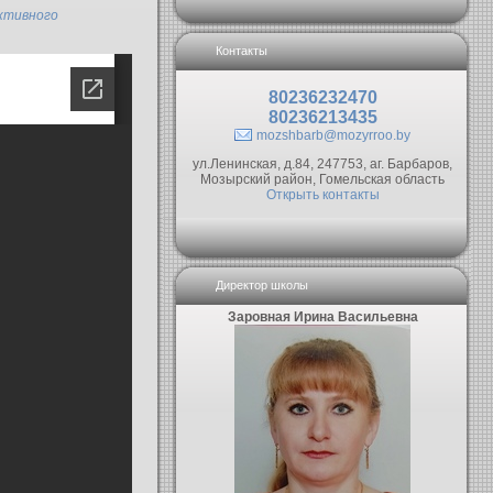
ктивного
Контакты
80236232470
80236213435
mozshbarb@mozyrroo.by
ул.Ленинская, д.84, 247753, аг. Барбаров,
Мозырский район, Гомельская область
Открыть контакты
Директор школы
Заровная Ирина Васильевна