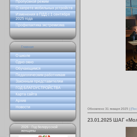
Пропускной режим
О запрете мобильных устройств
Изменения в ПДД с 1 сентября
2025 года
Профилактика экстремизма
Главная
О школе
Одно окно
Обучающимся
Педагогическим работникам
Законным представителям
ГОД БЛАГОУСТРОЙСТВА
Карта сайта
Архив
Новости
Обновлено 31 января 2025
[Пос
23.01.2025 ШАГ «Мо
2026 - Год белорусской
женщины