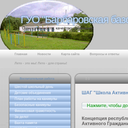
ГУО "Барбаровская баз
ГУО "Барбаровская баз
Ответственность, качество, внимание.
Главная
Новости
Карта сайта
Вопросы и ответы
Лето - это мы! Лето - для страны!
Воспитательная работа
:: ::
Шестой школьный день
ШАГ "Школа Активн
Детские объединения
План работы на каникулы
Безопасные каникулы
Нажмите, чтобы д
Финансовая грамотность
За дело!
Концепция республ
Вахта памяти
Активного Граждани