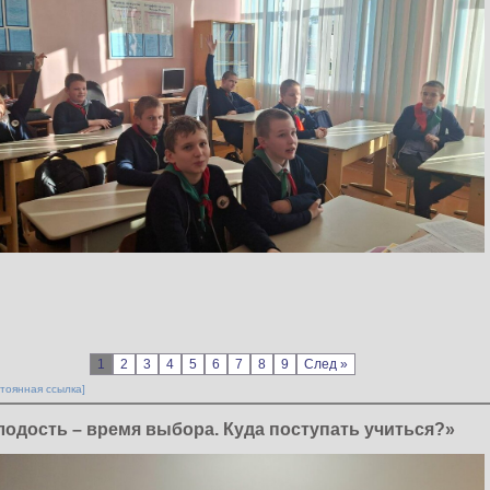
1
2
3
4
5
6
7
8
9
След »
тоянная ссылка]
лодость – время выбора. Куда поступать учиться?»