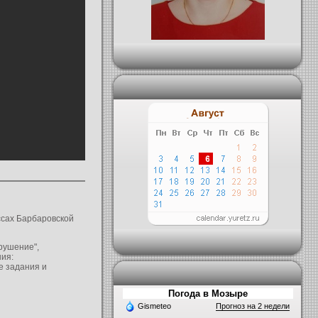
ссах Барбаровской
рушение",
ния:
е задания и
Погода в Мозыре
Gismeteo
Прогноз на 2 недели