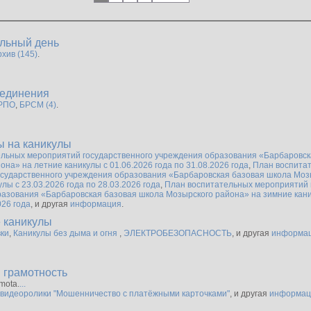
льный день
хив (145)
.
ъединения
РПО
,
БРСМ (4)
.
ы на каникулы
льных мероприятий государственного учреждения образования «Барбаровск
она» на летние каникулы с 01.06.2026 года по 31.08.2026 года
,
План воспита
сударственного учреждения образования «Барбаровская базовая школа Моз
лы с 23.03.2026 года по 28.03.2026 года
,
План воспитательных мероприятий 
азования «Барбаровская базовая школа Мозырского района» на зимние кани
026 года
, и другая
информация
.
 каникулы
ки
,
Каникулы без дыма и огня
,
ЭЛЕКТРОБЕЗОПАСНОСТЬ
, и другая
информа
 грамотность
amota.
...
видеоролики "Мошенничество с платёжными карточками"
, и другая
информац