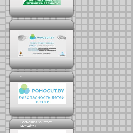
-
Временная занятость
молодёжи