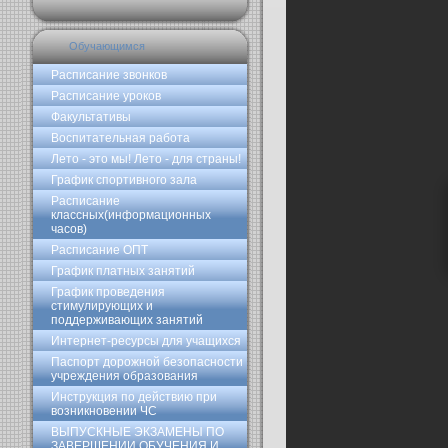
Обучающимся
Расписание звонков
Расписание уроков
Факультативы
Воспитательная работа
Лето - это мы! Лето - для страны!
График спортивного зала
Расписание
классных(информационных
часов)
Расписание ОПТ
График платных занятий
График проведения
стимулирующих и
поддерживающих занятий
Интернет-ресурсы для учащихся
Паспорт дорожной безопасности
учреждения образования
Инструкция по действию при
возникновении ЧС
ВЫПУСКНЫЕ ЭКЗАМЕНЫ ПО
ЗАВЕРШЕНИИ ОБУЧЕНИЯ И