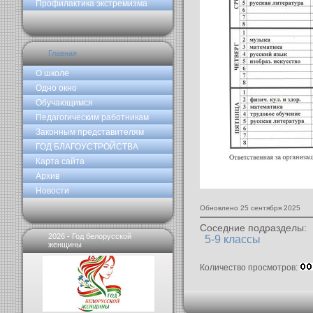
Профилактика экстремизма
Главная
О школе
Одно окно
Обучающимся
Педагогическим работникам
Законным представителям
ГОД БЛАГОУСТРОЙСТВА
Карта сайта
Архив
Новости
Обновлено 25 сентября 2025
Соседние подразделы:
2026 - Год белорусской
5-9 классы
женщины
Количество просмотров: