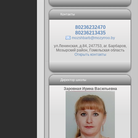
Контакты
80236232470
80236213435
mozshbarb@mozyrroo.by
ул.Ленинская, д.84, 247753, аг. Барбаров,
Мозырский район, Гомельская область
Открыть контакты
Директор школы
Заровная Ирина Васильевна