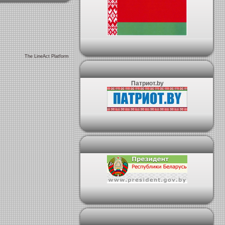
The LineAct Platform
Патриот.by