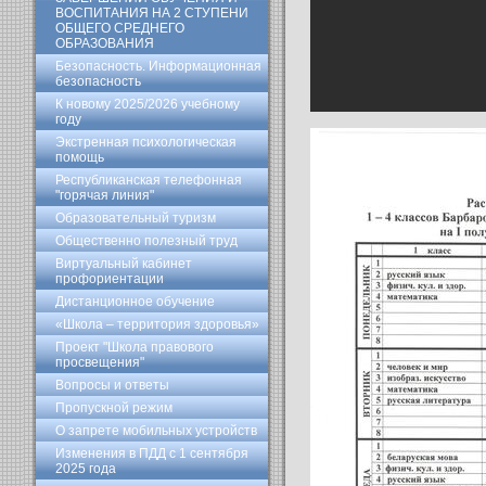
ВОСПИТАНИЯ НА 2 СТУПЕНИ
ОБЩЕГО СРЕДНЕГО
ОБРАЗОВАНИЯ
Безопасность. Информационная
безопасность
К новому 2025/2026 учебному
году
Экстренная психологическая
помощь
Республиканская телефонная
"горячая линия"
Образовательный туризм
Общественно полезный труд
Виртуальный кабинет
профориентации
Дистанционное обучение
«Школа – территория здоровья»
Проект "Школа правового
просвещения"
Вопросы и ответы
Пропускной режим
О запрете мобильных устройств
Изменения в ПДД с 1 сентября
2025 года