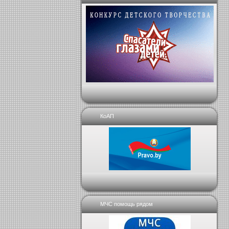
КоАП
МЧС помощь рядом