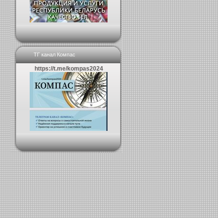
ТГ канал Компас
https://t.me/kompas2024