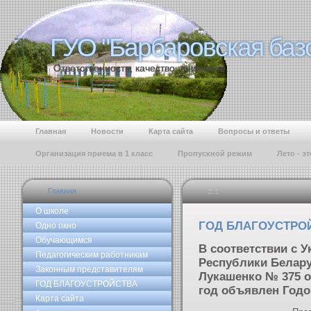
ГУО "Барбаровская баз
ГУО "Барбаровская баз
Ответственность, качество, внимание.
Главная
Новости
Карта сайта
Вопросы и ответы
Организация приема в 1 класс
Пропускной режим
Лето - э
Главная
:: ::
О школе
ГОД БЛАГОУСТРО
Одно окно
Обучающимся
В соответствии с 
Педагогическим работникам
Республики Белар
Законным представителям
Лукашенко № 375 от
ГОД БЛАГОУСТРОЙСТВА
год объявлен Годо
Карта сайта