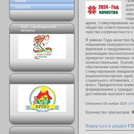
Прав
Архив
дал
Новости
жизн
обе
нац
арене, стимулирование и
2026 - Год белорусской
обществе ответственности
женщины
чувства сопричастности к
В рамках Года качества б
повышении конкурентоспо
бережное и продуманное 
реализацию высокотехноло
приоритет качественных п
количественными. Усилия
обеспечении качественны
стимулирования инициати
рационализаторских идей,
социального оптимизма, 
благо. Приоритетное вним
формированию у граждан 
достижение высокого каче
Обновлено 06 ноября 2024
[П
Количество просмотров:
Вернуться в раздел
Г