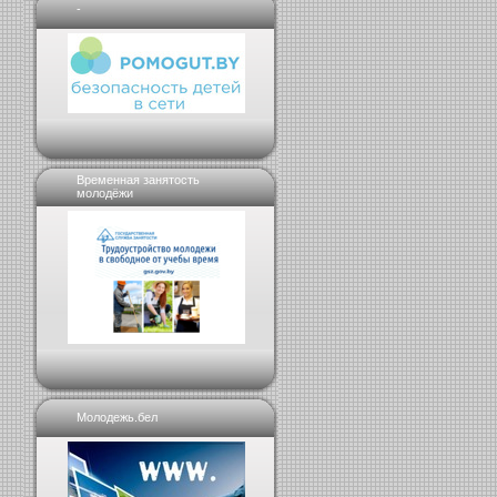
-
Временная занятость
молодёжи
Молодежь.бел