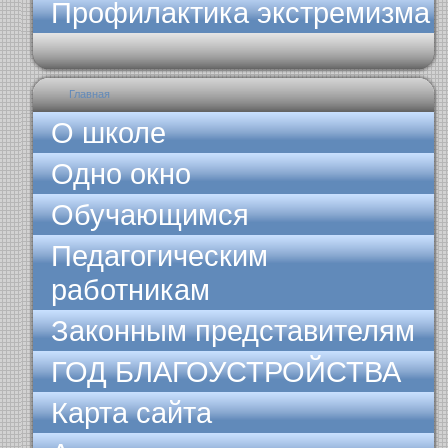
Профилактика экстремизма
Главная
О школе
Одно окно
Обучающимся
Педагогическим
работникам
Законным представителям
ГОД БЛАГОУСТРОЙСТВА
Карта сайта