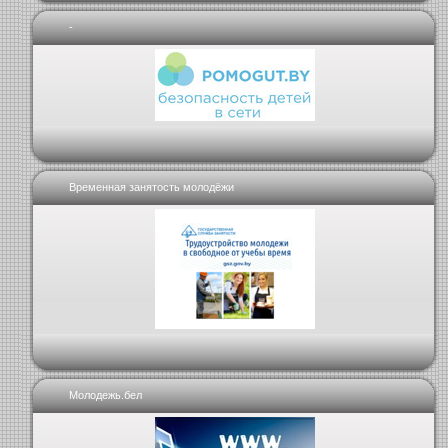
-
Временная занятость молодёжи
Молодежь.бел