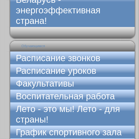
энергоэффективная
страна!
Обучающимся
Расписание звонков
Расписание уроков
Факультативы
Воспитательная работа
Лето - это мы! Лето - для
страны!
График спортивного зала