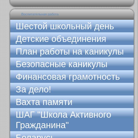
Воспитательная работа
Шестой школьный день
Детские объединения
План работы на каникулы
Безопасные каникулы
Финансовая грамотность
За дело!
Вахта памяти
ШАГ "Школа Активного
Гражданина"
Беларусь -