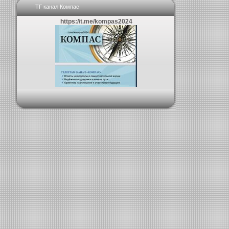
ТГ канал Компас
https://t.me/kompas2024