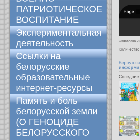
ПАТРИОТИЧЕСКОЕ
ВОСПИТАНИЕ
Экспериментальная
деятельность
Обновлено 28
Количество
Ссылки на
Вернуться
белорусские
информи
образовательные
Соседние
интернет-ресурсы
Память и боль
белорусской земли
(О ГЕНОЦИДЕ
БЕЛОРУССКОГО