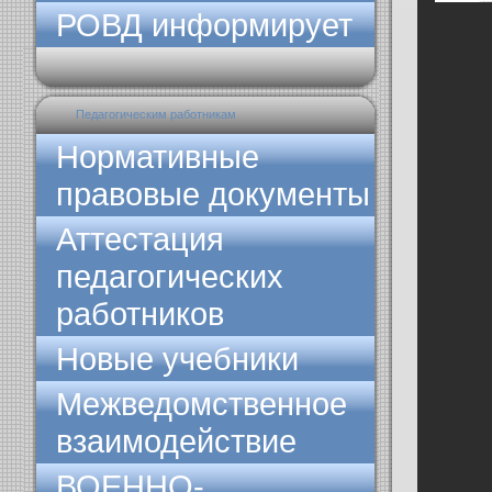
РОВД информирует
Педагогическим работникам
Нормативные
правовые документы
Аттестация
педагогических
работников
Новые учебники
Межведомственное
взаимодействие
ВОЕННО-