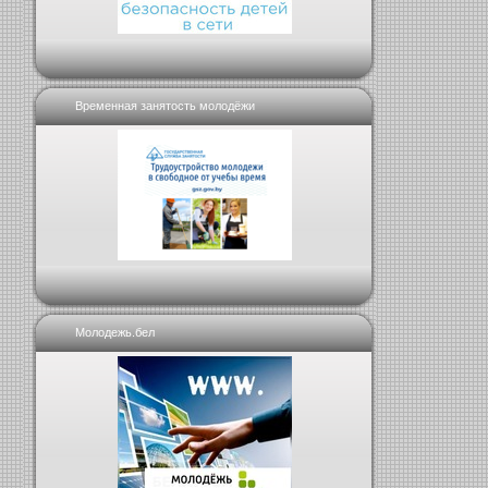
Временная занятость молодёжи
Молодежь.бел