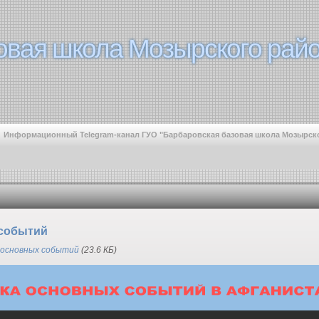
овая школа Мозырского райо
овая школа Мозырского райо
Информационный Telegram-канал ГУО "Барбаровская базовая школа Мозырск
 событий
 основных событий
(23.6 КБ)