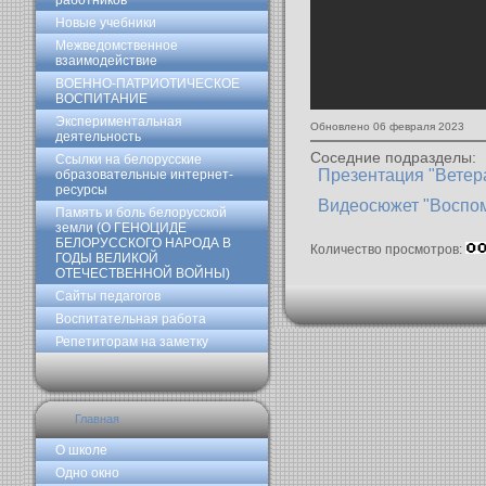
работников
Новые учебники
Межведомственное
взаимодействие
ВОЕННО-ПАТРИОТИЧЕСКОЕ
ВОСПИТАНИЕ
Экспериментальная
Обновлено 06 февраля 2023
деятельность
Соседние подразделы:
Ссылки на белорусские
Презентация "Ветер
образовательные интернет-
ресурсы
Видеосюжет "Воспом
Память и боль белорусской
земли (О ГЕНОЦИДЕ
БЕЛОРУССКОГО НАРОДА В
Количество просмотров:
ГОДЫ ВЕЛИКОЙ
ОТЕЧЕСТВЕННОЙ ВОЙНЫ)
Сайты педагогов
Воспитательная работа
Репетиторам на заметку
Главная
О школе
Одно окно