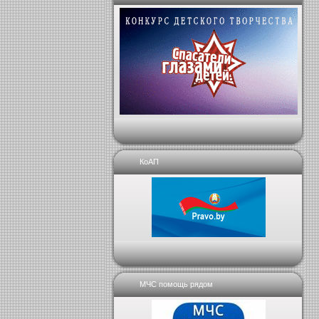
КоАП
МЧС помощь рядом