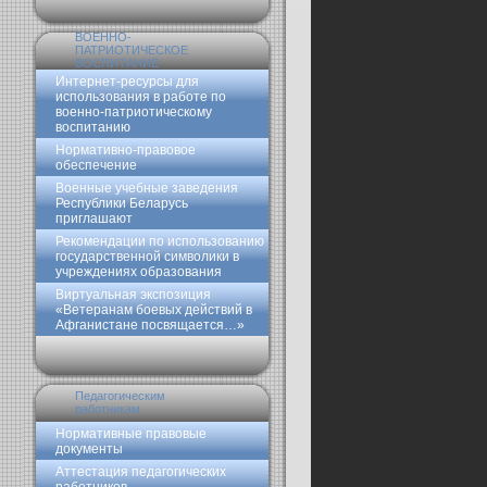
ВОЕННО-
ПАТРИОТИЧЕСКОЕ
ВОСПИТАНИЕ
Интернет-ресурсы для
использования в работе по
военно-патриотическому
воспитанию
Нормативно-правовое
обеспечение
Военные учебные заведения
Республики Беларусь
приглашают
Рекомендации по использованию
государственной символики в
учреждениях образования
Виртуальная экспозиция
«Ветеранам боевых действий в
Афганистане посвящается…»
Педагогическим
работникам
Нормативные правовые
документы
Аттестация педагогических