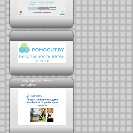
-
Временная занятость
молодёжи