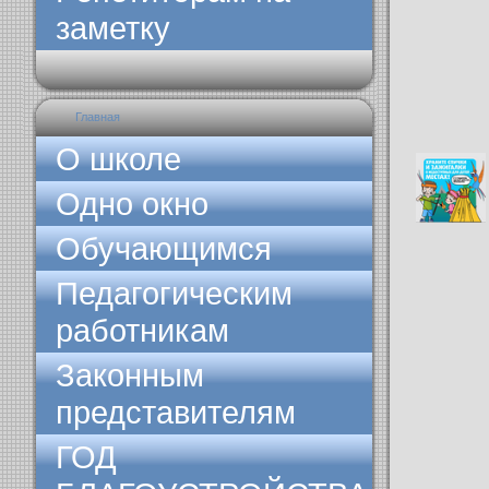
заметку
Главная
О школе
Одно окно
Обучающимся
Педагогическим
работникам
Законным
представителям
ГОД