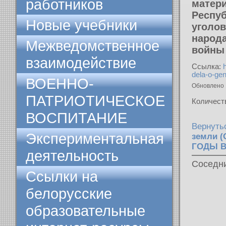
работников
матер
Респуб
Новые учебники
уголов
народа
Межведомственное
войны
взаимодействие
Ссылка:
dela-o-ge
ВОЕННО-
Обновлено 
ПАТРИОТИЧЕСКОЕ
Количест
ВОСПИТАНИЕ
Вернуть
Экспериментальная
земли 
ГОДЫ В
деятельность
Соседн
Ссылки на
белорусские
образовательные