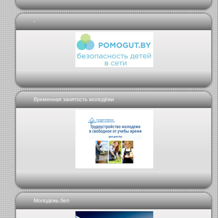
-
Временная занятость молодёжи
Молодежь.бел