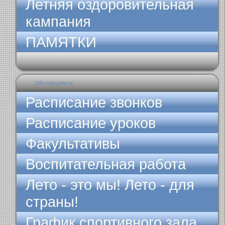
Летняя оздоровительная
кампания
ПАМЯТКИ
Обучающимся
Расписание звонков
Расписание уроков
Факультативы
Воспитательная работа
Лето - это мы! Лето - для
страны!
График спортивного зала