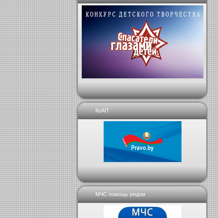
КоАП
МЧС помощь рядом