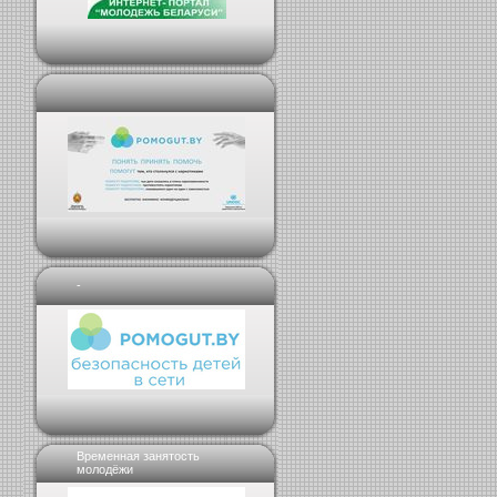
-
Временная занятость
молодёжи