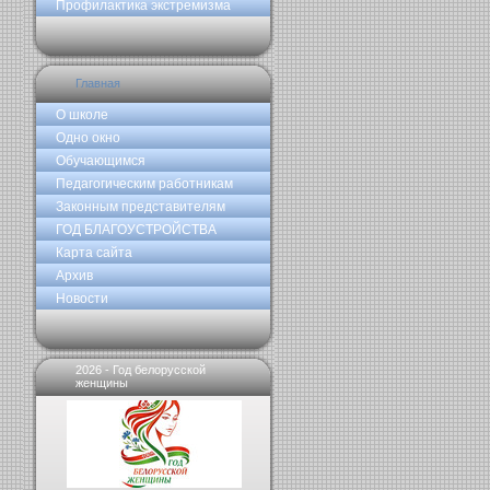
Профилактика экстремизма
Главная
О школе
Одно окно
Обучающимся
Педагогическим работникам
Законным представителям
ГОД БЛАГОУСТРОЙСТВА
Карта сайта
Архив
Новости
2026 - Год белорусской
женщины