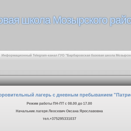
овая школа Мозырского райо
овая школа Мозырского райо
Информационный Telegram-канал ГУО "Барбаровская базовая школа Мозырск
оровительный лагерь с дневным пребыванием "Патри
Режим работы ПН-ПТ с 08.00 до 17.00
Начальник лагеря Леосевич Оксана Ярославовна
тел.+375295331037