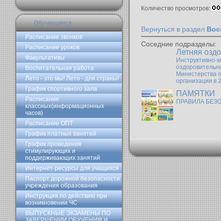
Количество просмотров:
Обучающимся
Вернуться в раздел
Вос
Расписание звонков
Соседние подразделы:
Расписание уроков
Летняя озд
Факультативы
Инструктивно-м
оздоровительны
Воспитательная работа
Министерства о
Лето - это мы! Лето - для страны!
организации в 
График спортивного зала
ПАМЯТКИ
Расписание
ПРАВИЛА БЕЗ
классных(информационных
часов)
Расписание ОПТ
График платных занятий
График проведения
стимулирующих и
поддерживающих занятий
Интернет-ресурсы для учащихся
Паспорт дорожной безопасности
учреждения образования
Инструкция по действию при
возникновении ЧС
ВЫПУСКНЫЕ ЭКЗАМЕНЫ ПО
ЗАВЕРШЕНИИ ОБУЧЕНИЯ И