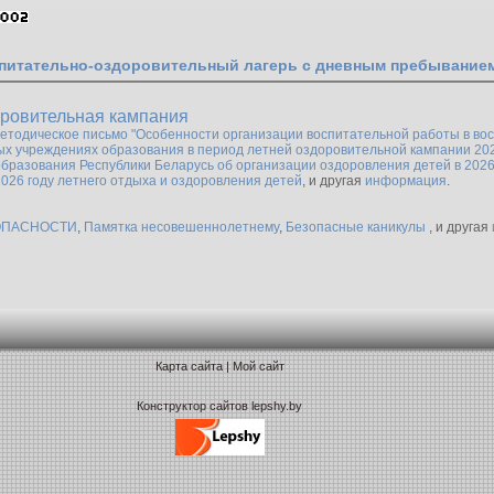
питательно-оздоровительный лагерь с дневным пребыванием
оровительная кампания
етодическое письмо "Особенности организации воспитательной работы в во
х учреждениях образования в период летней оздоровительной кампании 202
бразования Республики Беларусь об организации оздоровления детей в 2026
2026 году летнего отдыха и оздоровления детей
, и другая
информация
.
ОПАСНОСТИ
,
Памятка несовешеннолетнему
,
Безопасные каникулы
, и другая
Карта сайта
|
Мой сайт
Конструктор сайтов lepshy.by