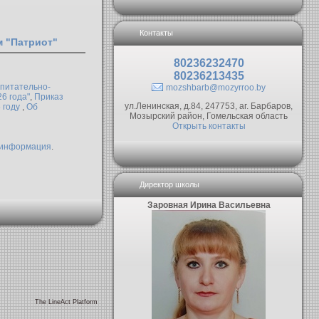
Контакты
 "Патриот"
80236232470
80236213435
спитательно-
mozshbarb@mozyrroo.by
6 года"
,
Приказ
ул.Ленинская, д.84, 247753, аг. Барбаров,
 году
,
Об
Мозырский район, Гомельская область
Открыть контакты
информация
.
Директор школы
Заровная Ирина Васильевна
The LineAct Platform