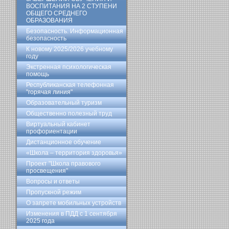
ВОСПИТАНИЯ НА 2 СТУПЕНИ
ОБЩЕГО СРЕДНЕГО
ОБРАЗОВАНИЯ
Безопасность. Информационная
безопасность
К новому 2025/2026 учебному
году
Экстренная психологическая
помощь
Республиканская телефонная
"горячая линия"
Образовательный туризм
Общественно полезный труд
Виртуальный кабинет
профориентации
Дистанционное обучение
«Школа – территория здоровья»
Проект "Школа правового
просвещения"
Вопросы и ответы
Пропускной режим
О запрете мобильных устройств
Изменения в ПДД с 1 сентября
2025 года