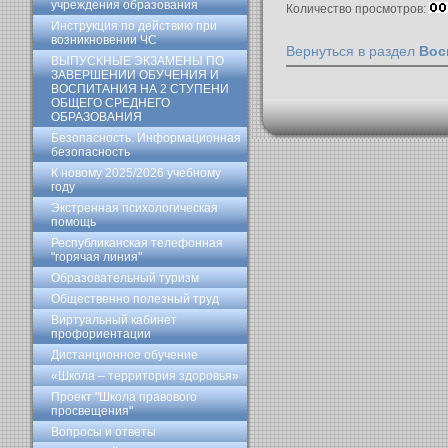
учреждения образования
Количество просмотров:
Инструкция по действию при
возникновении ЧС
Вернуться в раздел
Вос
ВЫПУСКНЫЕ ЭКЗАМЕНЫ ПО
ЗАВЕРШЕНИИ ОБУЧЕНИЯ И
ВОСПИТАНИЯ НА 2 СТУПЕНИ
ОБЩЕГО СРЕДНЕГО
ОБРАЗОВАНИЯ
Безопасность. Информационная
безопасность
К новому 2025/2026 учебному
году
Экстренная психологическая
помощь
Республиканская телефонная
"горячая линия"
Образовательный туризм
Общественно полезный труд
Виртуальный кабинет
профориентации
Дистанционное обучение
«Школа – территория здоровья»
Проект "Школа правового
просвещения"
Вопросы и ответы