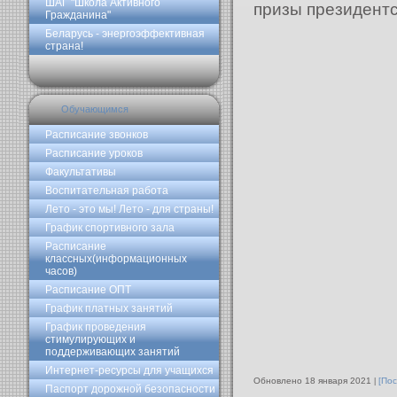
ШАГ "Школа Активного
призы президентс
Гражданина"
Беларусь - энергоэффективная
страна!
Обучающимся
Расписание звонков
Расписание уроков
Факультативы
Воспитательная работа
Лето - это мы! Лето - для страны!
График спортивного зала
Расписание
классных(информационных
часов)
Расписание ОПТ
График платных занятий
График проведения
стимулирующих и
поддерживающих занятий
Интернет-ресурсы для учащихся
Обновлено 18 января 2021
[Пос
Паспорт дорожной безопасности