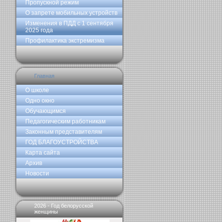
Пропускной режим
О запрете мобильных устройств
Изменения в ПДД с 1 сентября
2025 года
Профилактика экстремизма
Главная
О школе
Одно окно
Обучающимся
Педагогическим работникам
Законным представителям
ГОД БЛАГОУСТРОЙСТВА
Карта сайта
Архив
Новости
2026 - Год белорусской
женщины