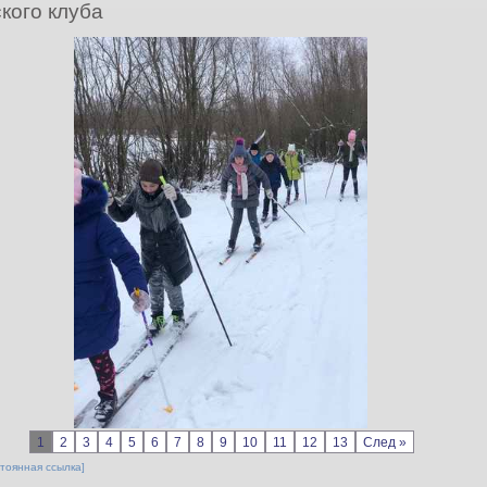
кого клуба
1
2
3
4
5
6
7
8
9
10
11
12
13
След »
тоянная ссылка]