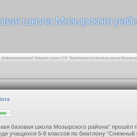
овая школа Мозырского райо
овая школа Мозырского райо
Информационный Telegram-канал ГУО "Барбаровская базовая школа Мозырск
бота
ние
кая базовая школа Мозырского района" прошёл 
ди учащихся 5-9 классов по биатлону "Снежный 