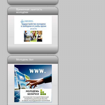
Временная занятость
молодёжи
Молодежь.бел