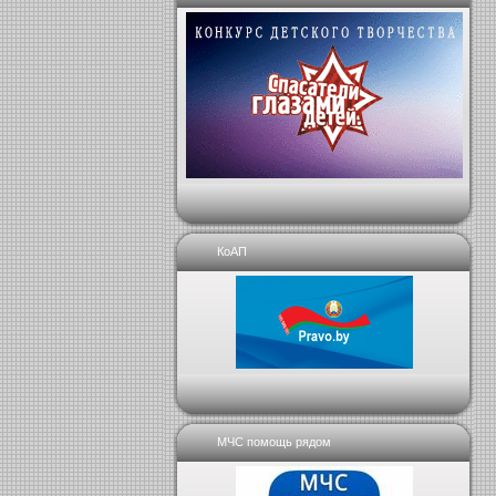
КоАП
МЧС помощь рядом