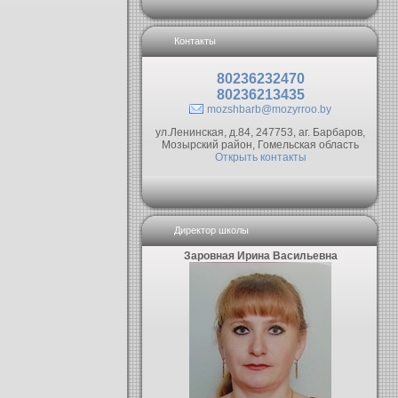
Контакты
80236232470
80236213435
mozshbarb@mozyrroo.by
ул.Ленинская, д.84, 247753, аг. Барбаров,
Мозырский район, Гомельская область
Открыть контакты
Директор школы
Заровная Ирина Васильевна