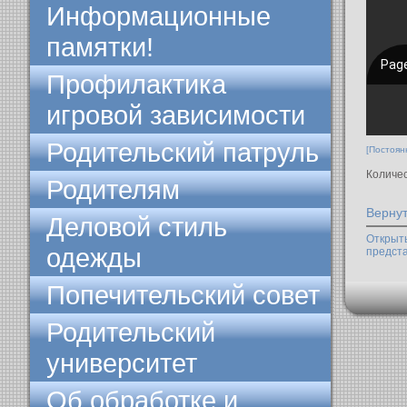
Информационные
памятки!
Профилактика
игровой зависимости
Родительский патруль
[Постоян
Количе
Родителям
Вернут
Деловой стиль
Открыт
одежды
предст
Попечительский совет
Родительский
университет
Об обработке и