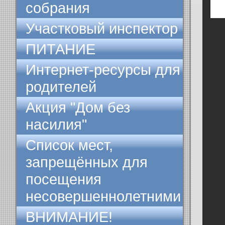
собрания
Участковый инспектор
ПИТАНИЕ
Интернет-ресурсы для
родителей
Акция "Дом без
насилия"
Список мест,
запрещённых для
посещения
несовершеннолетними
ВНИМАНИЕ!