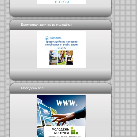
Временная занятость молодёжи
Молодежь.бел