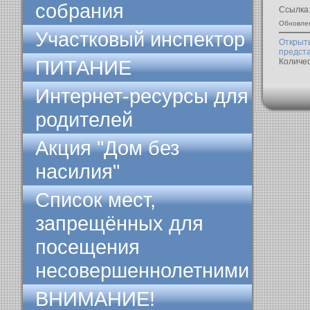
собрания
Ссылка
Обновле
Участковый инспектор
Открыт
предст
ПИТАНИЕ
Количе
Интернет-ресурсы для
родителей
Акция "Дом без
насилия"
Список мест,
запрещённых для
посещения
несовершеннолетними
ВНИМАНИЕ!