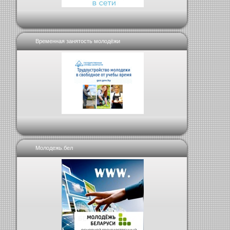
Временная занятость молодёжи
Молодежь.бел