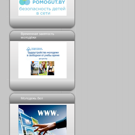
Временная занятость
молодёжи
Молодежь.бел