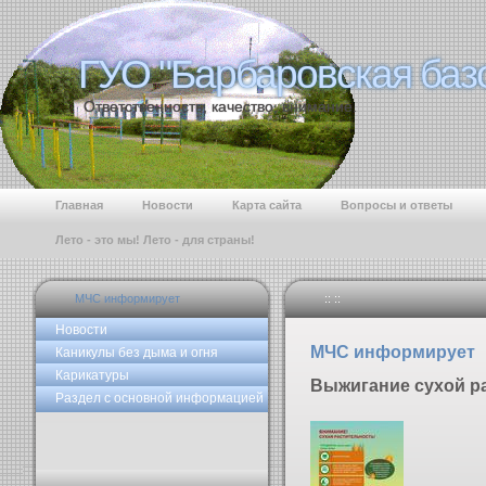
ГУО "Барбаровская баз
ГУО "Барбаровская баз
Ответственность, качество, внимание.
Главная
Новости
Карта сайта
Вопросы и ответы
Лето - это мы! Лето - для страны!
МЧС информирует
:: ::
Новости
МЧС информирует
Каникулы без дыма и огня
Карикатуры
Выжигание сухой р
Раздел с основной информацией