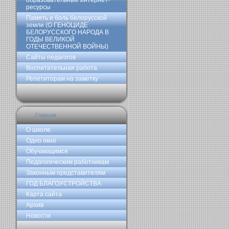
образовательные интернет-
ресурсы
Память и боль белорусской
земли (О ГЕНОЦИДЕ
БЕЛОРУССКОГО НАРОДА В
ГОДЫ ВЕЛИКОЙ
ОТЕЧЕСТВЕННОЙ ВОЙНЫ)
Сайты педагогов
Воспитательная работа
Репетиторам на заметку
Главная
О школе
Одно окно
Обучающимся
Педагогическим работникам
Законным представителям
ГОД БЛАГОУСТРОЙСТВА
Карта сайта
Архив
Новости