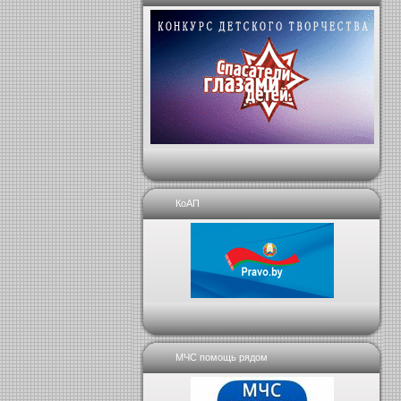
КоАП
МЧС помощь рядом