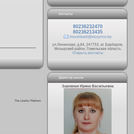
Контакты
80236232470
80236213435
mozshbarb@mozyrroo.by
ул.Ленинская, д.84, 247753, аг. Барбаров,
Мозырский район, Гомельская область
Открыть контакты
Директор школы
Заровная Ирина Васильевна
The LineAct Platform