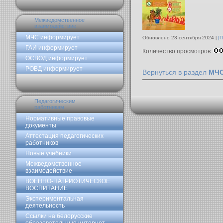
Межведомственное
взаимодействие
МЧС информирует
Обновлено 23 сентября 2024
[
ГАИ информирует
Количество просмотров:
ОСВОД информирует
РОВД информирует
Вернуться в раздел
МЧС
Педагогическим
работникам
Нормативные правовые
документы
Аттестация педагогических
работников
Новые учебники
Межведомственное
взаимодействие
ВОЕННО-ПАТРИОТИЧЕСКОЕ
ВОСПИТАНИЕ
Экспериментальная
деятельность
Ссылки на белорусские