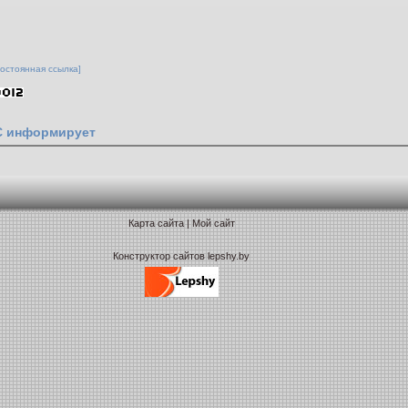
Постоянная ссылка]
 информирует
Карта сайта
|
Мой сайт
Конструктор сайтов lepshy.by