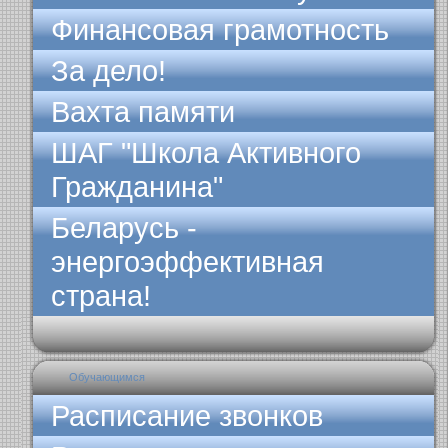
Финансовая грамотность
За дело!
Вахта памяти
ШАГ "Школа Активного
Гражданина"
Беларусь -
энергоэффективная
страна!
Обучающимся
Расписание звонков