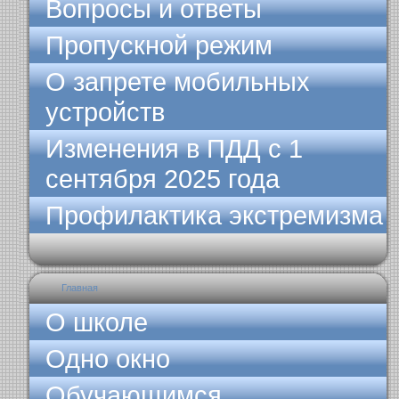
Вопросы и ответы
Пропускной режим
О запрете мобильных
устройств
Изменения в ПДД с 1
сентября 2025 года
Профилактика экстремизма
Главная
О школе
Одно окно
Обучающимся