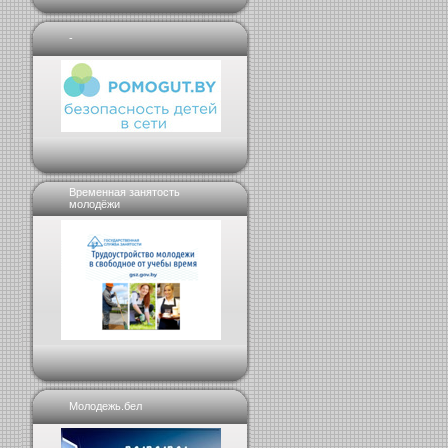
-
Временная занятость
молодёжи
Молодежь.бел