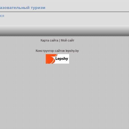
азовательный туризм
мся
Карта сайта
|
Мой сайт
Конструктор сайтов lepshy.by