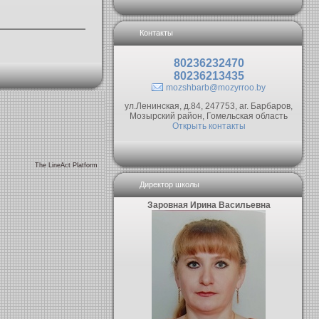
Контакты
80236232470
80236213435
mozshbarb@mozyrroo.by
ул.Ленинская, д.84, 247753, аг. Барбаров,
Мозырский район, Гомельская область
Открыть контакты
The LineAct Platform
Директор школы
Заровная Ирина Васильевна