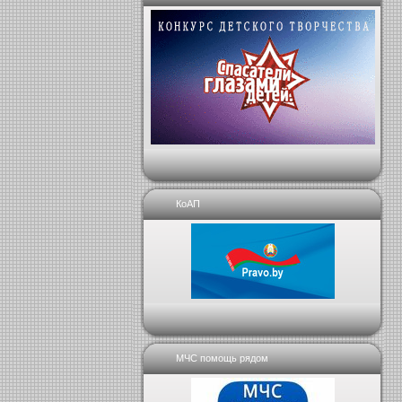
КоАП
МЧС помощь рядом