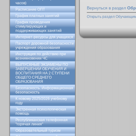
часов)
Вернуться в раздел
Обр
Расписание ОПТ
График платных занятий
Открыть раздел Обучающи
График проведения
стимулирующих и
поддерживающих занятий
Интернет-ресурсы для учащихся
Паспорт дорожной безопасности
учреждения образования
Инструкция по действию при
возникновении ЧС
ВЫПУСКНЫЕ ЭКЗАМЕНЫ ПО
ЗАВЕРШЕНИИ ОБУЧЕНИЯ И
ВОСПИТАНИЯ НА 2 СТУПЕНИ
ОБЩЕГО СРЕДНЕГО
ОБРАЗОВАНИЯ
Безопасность. Информационная
безопасность
К новому 2025/2026 учебному
году
Экстренная психологическая
помощь
Республиканская телефонная
"горячая линия"
Образовательный туризм