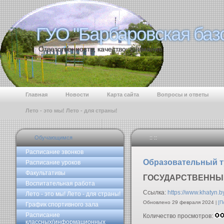
ГУО "Барбаровская баз
ГУО "Барбаровская баз
Ответственность, качество, внимание.
Главная
Новости
Карта сайта
Вопросы и ответы
Лето - это мы! Лето - для страны!
Обучающимся
:: ::
Расписание звонков
Образовательный 
Расписание уроков
Факультативы
ГОСУДАРСТВЕННЫ
Воспитательная работа
Ссылка:
https://www.khatyn.b
Лето - это мы! Лето - для страны!
Обновлено 29 февраля 2024
[П
График спортивного зала
Расписание
Количество просмотров:
классных(информационных