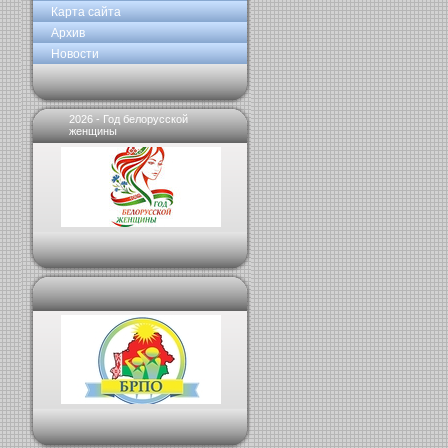
Карта сайта
Архив
Новости
2026 - Год белорусской
женщины