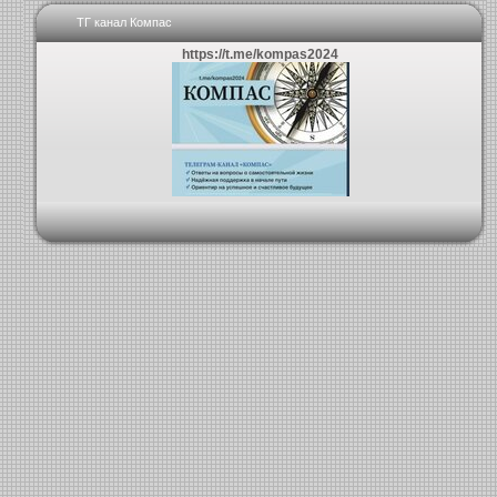
ТГ канал Компас
https://t.me/kompas2024