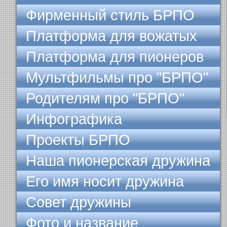
Фирменный стиль БРПО
Платформа для вожатых
Платформа для пионеров
Мультфильмы про "БРПО"
Родителям про "БРПО"
Инфографика
Проекты БРПО
Наша пионерская дружина
Его имя носит дружина
Совет дружины
Фото и название