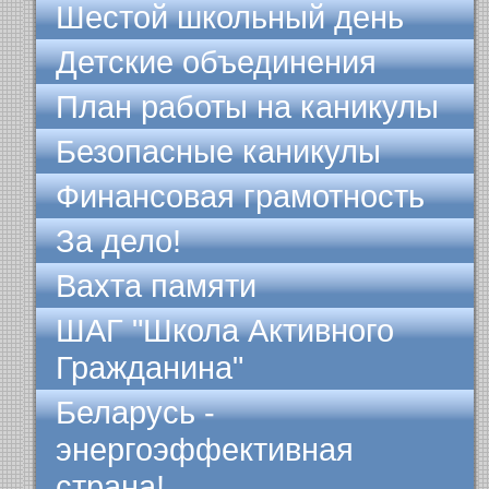
Шестой школьный день
Детские объединения
План работы на каникулы
Безопасные каникулы
Финансовая грамотность
За дело!
Вахта памяти
ШАГ "Школа Активного
Гражданина"
Беларусь -
энергоэффективная
страна!