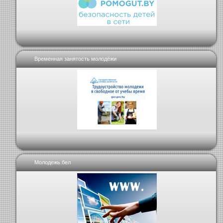
Временная занятость молодёжи
Молодежь.бел