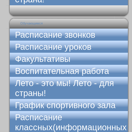
Обучающимся
Расписание звонков
Расписание уроков
Факультативы
Воспитательная работа
Лето - это мы! Лето - для
страны!
График спортивного зала
Расписание
классных(информационных