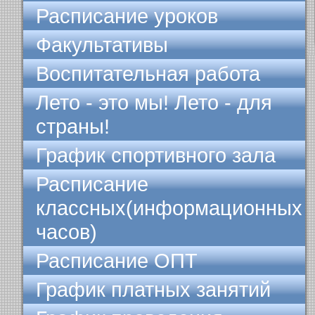
Расписание уроков
Факультативы
Воспитательная работа
Лето - это мы! Лето - для
страны!
График спортивного зала
Расписание
классных(информационных
часов)
Расписание ОПТ
График платных занятий