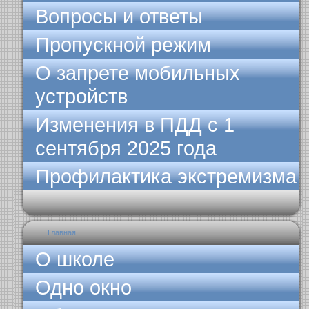
Вопросы и ответы
Пропускной режим
О запрете мобильных
устройств
Изменения в ПДД с 1
сентября 2025 года
Профилактика экстремизма
Главная
О школе
Одно окно