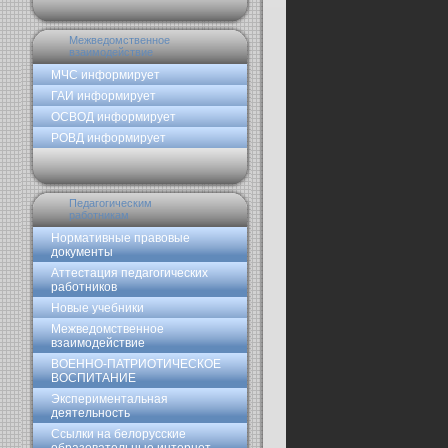
Межведомственное
взаимодействие
МЧС информирует
ГАИ информирует
ОСВОД информирует
РОВД информирует
Педагогическим
работникам
Нормативные правовые
документы
Аттестация педагогических
работников
Новые учебники
Межведомственное
взаимодействие
ВОЕННО-ПАТРИОТИЧЕСКОЕ
ВОСПИТАНИЕ
Экспериментальная
деятельность
Ссылки на белорусские