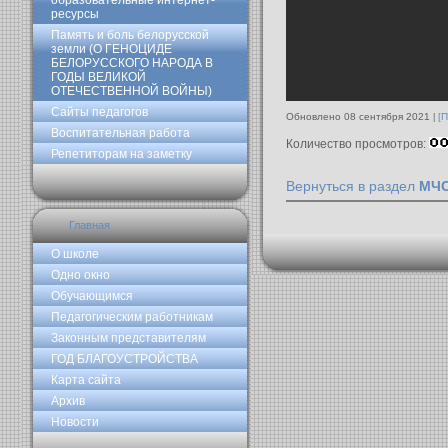
образовательные интернет-
ресурсы
Память и боль белорусской
земли (О ГЕНОЦИДЕ
БЕЛОРУССКОГО НАРОДА В
ГОДЫ ВЕЛИКОЙ
ОТЕЧЕСТВЕННОЙ ВОЙНЫ)
Сайты педагогов
Обновлено 08 сентября 2021
[
Воспитательная работа
Количество просмотров:
Репетиторам на заметку
Вернуться в раздел
МЧС
Главная
О школе
Одно окно
Обучающимся
Педагогическим работникам
Законным представителям
ГОД БЛАГОУСТРОЙСТВА
Карта сайта
Архив
Новости