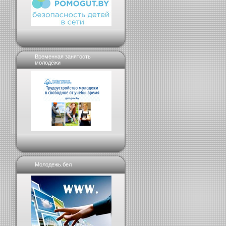
Временная занятость
молодёжи
Молодежь.бел