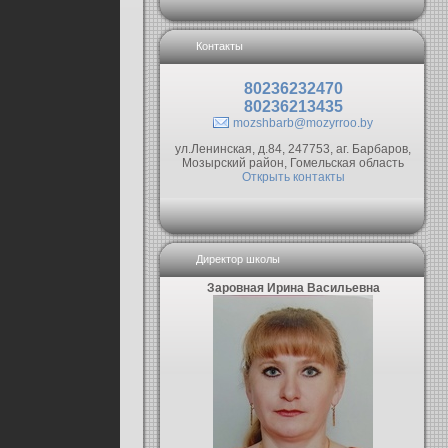
Контакты
80236232470
80236213435
mozshbarb@mozyrroo.by
ул.Ленинская, д.84, 247753, аг. Барбаров,
Мозырский район, Гомельская область
Открыть контакты
Директор школы
Заровная Ирина Васильевна