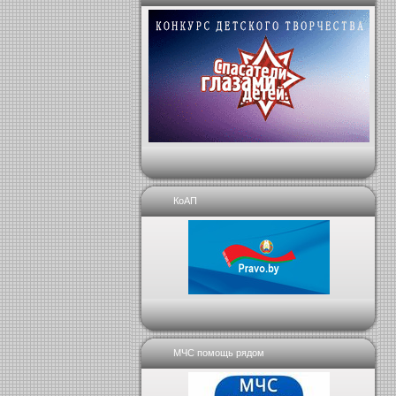
КоАП
МЧС помощь рядом