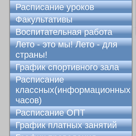
Расписание уроков
Факультативы
Воспитательная работа
Лето - это мы! Лето - для
страны!
График спортивного зала
Расписание
классных(информационных
часов)
Расписание ОПТ
График платных занятий