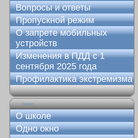
Вопросы и ответы
Пропускной режим
О запрете мобильных
устройств
Изменения в ПДД с 1
сентября 2025 года
Профилактика экстремизма
Главная
О школе
Одно окно