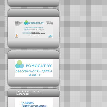
-
Временная занятость
молодёжи