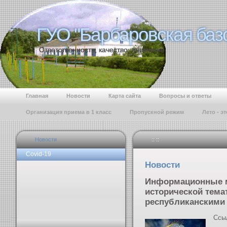
ГУО "Барбаровская баз
ГУО "Барбаровская баз
Ответственность, качество, внимание.
Главная
Новости
Карта сайта
Вопросы и ответы
Организация приема в 1 класс
Пропускной режим
Лето - э
Новости
:: ::
Covid-19
Новости
Информационные 
исторической тема
республиканскими
Ссы