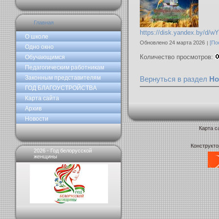
Главная
https://disk.yandex.by/d
О школе
Обновлено 24 марта 2026
[По
Одно окно
Количество просмотров:
Обучающимся
Педагогическим работникам
Законным представителям
Вернуться в раздел
Но
ГОД БЛАГОУСТРОЙСТВА
Карта сайта
Архив
Новости
Карта с
Конструкто
2026 - Год белорусской
женщины