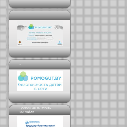
-
Временная занятость
молодёжи