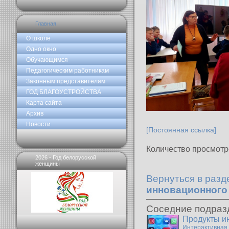
Главная
О школе
Одно окно
Обучающимся
Педагогическим работникам
Законным представителям
ГОД БЛАГОУСТРОЙСТВА
Карта сайта
Архив
Новости
[Постоянная ссылка]
Количество просмотр
2026 - Год белорусской
женщины
Вернуться в раз
инновационного
Соседние подраз
Продукты и
Интерактивная 