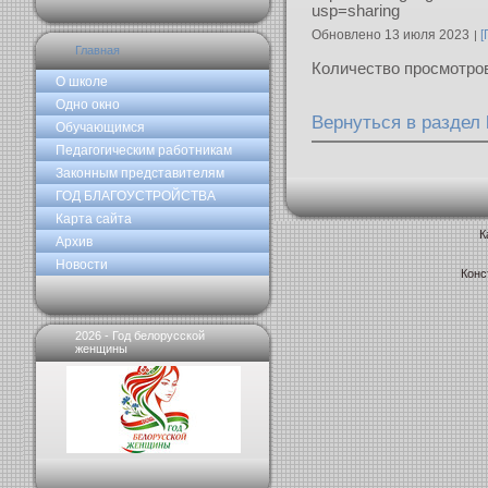
usp=sharing
Обновлено 13 июля 2023
[
Главная
Количество просмотро
О школе
Одно окно
Вернуться в раздел
Обучающимся
Педагогическим работникам
Законным представителям
ГОД БЛАГОУСТРОЙСТВА
Карта сайта
К
Архив
Новости
Конс
2026 - Год белорусской
женщины