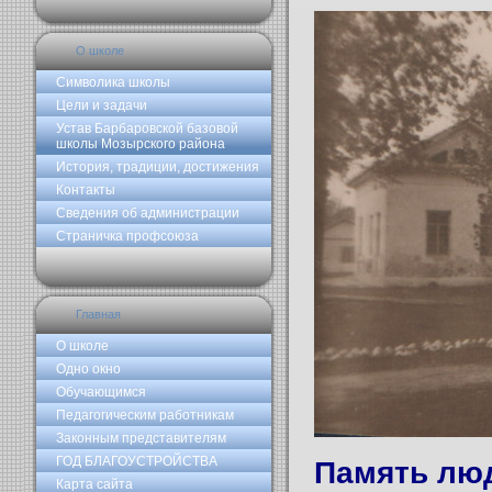
О школе
Символика школы
Цели и задачи
Устав Барбаровской базовой
школы Мозырского района
История, традиции, достижения
Контакты
Сведения об администрации
Страничка профсоюза
Главная
О школе
Одно окно
Обучающимся
Педагогическим работникам
Законным представителям
ГОД БЛАГОУСТРОЙСТВА
Память люд
Карта сайта