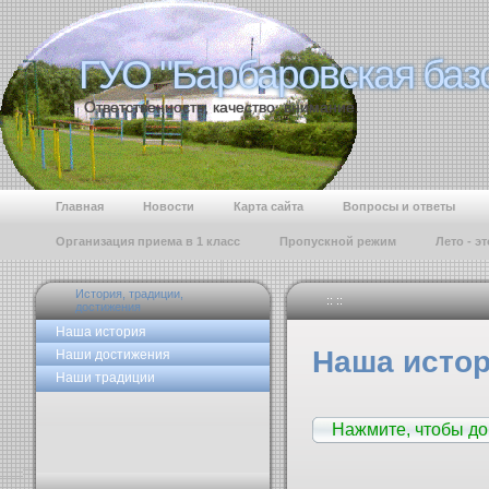
ГУО "Барбаровская баз
ГУО "Барбаровская баз
Ответственность, качество, внимание.
Главная
Новости
Карта сайта
Вопросы и ответы
Организация приема в 1 класс
Пропускной режим
Лето - э
История, традиции,
:: ::
достижения
Наша история
Наша исто
Наши достижения
Наши традиции
Нажмите, чтобы д