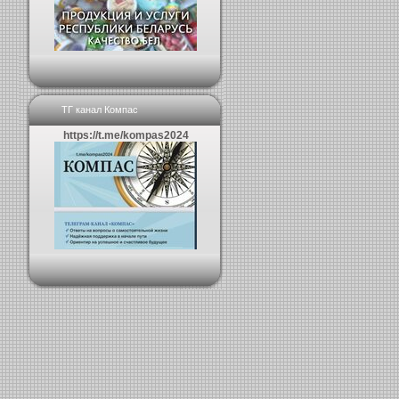
ТГ канал Компас
https://t.me/kompas2024