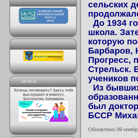
сельских д
продолжало
До 1934 го
школа. Зат
которую по
Барбаров, 
Прогресс, п
Стрельск. 
учеников п
talk2ok.by
Из бывших
Хочешь поговорить? Здесь тебя
образованн
выслушают и помогут.
Бесплатно. Анонимно
был доктор
БССР Миха
Обновлено 09 ноябр