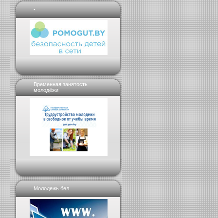
-
Временная занятость
молодёжи
Молодежь.бел