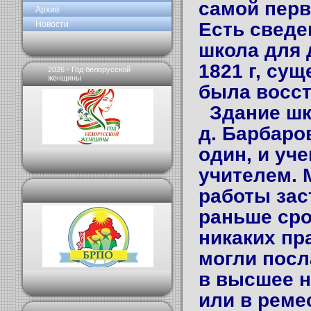
самой перв
Архив
Есть сведе
Новости
школа для 
1821 г, су
2026 - Год белорусской
женщины
была восст
Здание шк
д. Барбаро
один, и уч
учителем. 
работы зас
раньше сро
никаких пр
могли посл
в высшее н
или в реме